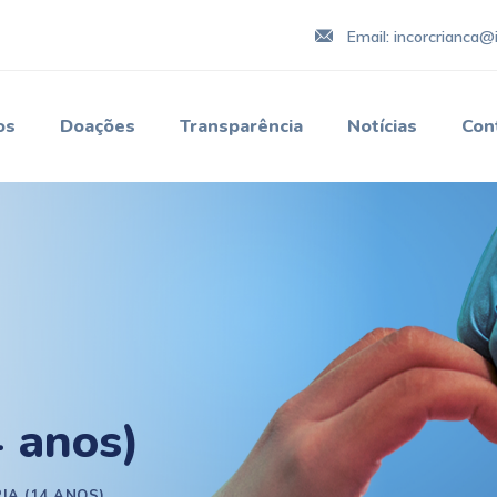
Email: incorcrianca@i
os
Doações
Transparência
Notícias
Con
4 anos)
IA (14 ANOS)