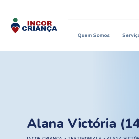
Quem Somos
Serviç
Alana Victória (1
INCOR CRIANÇA
>
TESTIMONIALS
>
ALANA VICTÓR