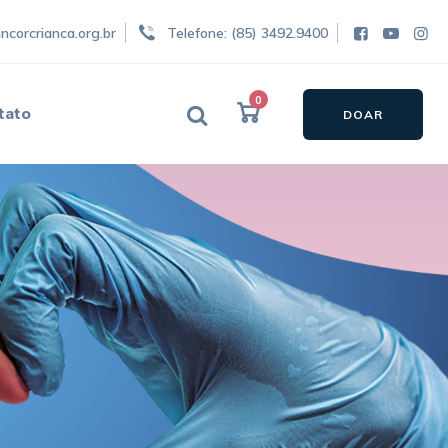
ncorcrianca.org.br
Telefone: (85) 3492.9400
0
tato
DOAR